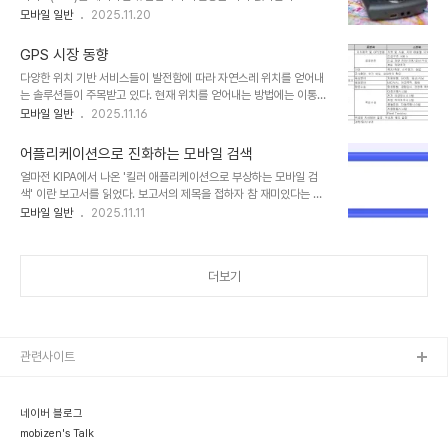
인해 LBS는 꾸준한 관심을 받아왔고, 실제로 눈에 보이지는 않지만 대
모바일 일반
2025.11.20
eMarketer자료에는 전체 이동통신가입자 중 Mobile SNS를 사용
부분의 서비스들이 LBS와의 접목을 시도하고 있다. 시장조사기관
하는 비율이 있어서 조금 의미가 있어 소개해 본다. 주목받는 신..
Frost & Sullivan의 최근 보고서에 의하면 현재 이통사 기반의 LBS
GPS 시장 동향
의 매출은 2008년에는 4억 8천만달러에 육박했으며, 2013년에는
다양한 위치 기반 서비스들이 발전함에 따라 자연스레 위치를 얻어내
30억달러를 넘어설 것으로 예상했다. 일부 언론사들이 해당 보고서를
는 솔루션들이 주목받고 있다. 현재 위치를 얻어내는 방법에는 이통사
소개하는 기사를 보면 전체 LBS 매출이 4억 8천만달러라고 언급하고
의 기지국을 이용하는 LBS, Database를 자체적으로 구축하여 제공
모바일 일반
2025.11.16
있는데 이는 잘못된 내용이다. 전체 LBS 시장 규모를 언급한 최근 보
하는 WPS나 IP 주소를 통해 얻어내는 방법과 전용 위치 정보 장치인
고서는 Strategy Analytics의 것으로 08년 6억 5천만달러였고,
GPS 등이 있다. 이 중에서 가장 정확한 방법은 GPS 장치를 통하는
13년에는..
어플리케이션으로 진화하는 모바일 검색
방법이다. 실내에서의 수신율이 낮아서 GPS 만으로는 부족하지만 수
얼마전 KIPA에서 나온 '킬러 애플리케이션으로 부상하는 모바일 검
신만 된다면 현재까지는 가장 정확한 위치를 얻어낼 수가 있다. 이번
색' 이란 보고서를 읽었다. 보고서의 제목을 접하자 참 재미있다는 생
포스팅에서는 GPS의 시장 추이를 간략히 알아보도록 하자. GPS란?
각이 들었다. 보고서 작성자가 의도하면서 언급한 내용인지는 모르겠
모바일 일반
2025.11.11
위키백과에서는 GPS를 아래와 같이 정의하고 있다.GPS(Global
지만, '서비스'로 분류되던 '검색'을 어플리케이션으로 표현하고 있었
Positioning System) 또는 범지구위치결정시스템은 현재 완전하
기 때문이다. 언제부터인가 어플리케이션은 '웹 어플리케이션'이란 이
게 운용되고 있는 ..
름으로 브라우저 안으로 들어가려고 다양한 시도를 하고 있는 반면, 브
더보기
라우저안의 html 과 Java Script로 이루어졌던 '웹 서비스'는 '어플
리케이션'으로 진화하고 있기 때문이다. 이 역시 플랫폼 통합과 융합의
현상 중에 하나이며, 이 중심에는 '모바일 검색'이 있다. '모바일 검
색'의 어플리케이션화에는 요즘의 '플랫폼 전쟁'이 한 몫을 하고 있다.
새로운 플랫폼들이 등장..
관련사이트
네이버 블로그
mobizen's Talk