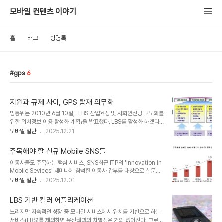
모바일 컨텐츠 이야기
홈
태그
방명록
gps
6
지원과 규제 사이, GPS 탑재 의무화
방통위는 2010년 6월 10일, 「LBS 산업육성 및 사회안전망 고도화를
위한 위치정보 이용 활성화 계획」을 발표했다. LBS를 활성화 하겠다
는데 싫어할 이유는 없다. 하지만, 세부 시행 계획에 이해가 안되는 내
모바일 일반
2025.12.21
용이 하나 있는데 바로 '모든 휴대폰에 GPS 탑재를 의무화'하겠다는
것이다.이번 결정은 방통위와 경찰청의 합작품으로 사생활 보호와 경
주목해야 할 신규 Mobile SNS들
찰의 오남용, 응급상황에서의 실효성등 다양한 문제를 가지고 있다. 꽤
이통사들도 주목하는 핵심 서비스, SNS최근 ITP의 'Innovation in
나 오랫동안 논의되었던 이야기인만큼 다양한 곳에서 이러한 논의는
Mobile Sevices' 세미나에 참석한 이통사 간부를 대상으로 설문을
진행이 되고 있으며 본인은 사회적인 주제를 다룰 만큼 지식이 높지 않
했는데, 그중에서 향후 휴대폰 서비스 트렌드를 묻는 항목이 있었다.
모바일 일반
2025.12.01
은 관계로 'LBS 서비스 활성화 관점'에서 몇가지 문제를 이야기 하고
응답자의 68%가량이 Facebook이나 MySpace 같은 SNS 특화
자 한다. o 휴대전화에 GPS 탑재를 의무화하여 위치정확도를 높이면
휴대폰이 많이 등장할 것이라는 답을 했다.Mobile SNS에 대한 밝은
소방청, 해경청 등 긴급..
LBS 기반 킬러 어플리케이션
전망에 대해서는 여러차례 언급을 해왔지만, 최근 Twitter가 보여주
느리지만 지속적인 성장 중 모바일 서비스에서 위치를 기반으로 하는
는 모바일 SNS의 성장은 이제는 '강건너 불구경'으로만 머물 수가 없
서비스(LBS)를 제외하면 유선웹과의 차별성은 거의 없어진다. 그로
게 되었다. SNS 성장세에 대한 여러 보고서 중 최근 발표된