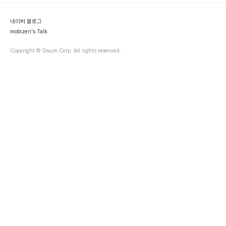
One Search는 기본적으로 LBS를 이용하여 사용자의 현재 위치와
지금까지의 검색 패턴을 기준으로 하여 사용자에게 가장 알맞은 검색
네이버 블로그
결과를 내..
mobizen's Talk
Copyright © Daum Corp. All rights reserved.