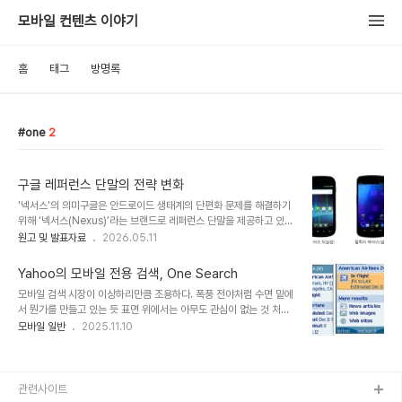
모바일 컨텐츠 이야기
홈
태그
방명록
one
2
구글 레퍼런스 단말의 전략 변화
'넥서스'의 의미구글은 안드로이드 생태계의 단편화 문제를 해결하기
위해 ‘넥서스(Nexus)’라는 브랜드로 레퍼런스 단말을 제공하고 있다.
2010년 1월 5일, HTC에서 제작한 첫번째 안드로이드 레퍼런스 스
원고 및 발표자료
2026.05.11
마트폰인 ‘넥서스 원’의 판매가 시작되었다. 구글은 ‘넥서스 원’을 어떠
한 통신사에서도 사용할 수 있는 언락(Unlock) 상태로 제공하고 온
Yahoo의 모바일 전용 검색, One Search
라인을 통해 유통을 했다.‘넥서스 원’에 이어서 삼성전자가 제작한 ‘넥
모바일 검색 시장이 이상하리만큼 조용하다. 폭풍 전야처럼 수면 밑에
서스S’, ‘갤럭시 넥서스’와 LG전자가 제작한 ‘넥서스 4’등이 꾸준하게
서 뭔가를 만들고 있는 듯 표면 위에서는 아무도 관심이 없는 것 처럼
제작되고 있는 상태이다. 2012년 7월 13일, 구글은 ASUS와 제휴를
보인다. 이러한 때 검색 관련한 소식이 간만에 들려 왔다. AT&T가
모바일 일반
2025.11.10
통해 첫번째 안드로이드 레퍼런스 태블릿 PC인 ‘넥서스 7’을 출시했
Yahoo의 One Search를 기본 검색으로 선정하고 파트너를 맺었다
고, 이어서 삼성전자가 제조한 ‘넥서스 10’도 선보였다. 지금까지 ‘넥..
는 소식이다. Yahoo의 One Search는 복잡한 절차 없이 하나의 키
워드로 다양한 검색 결과를 보여주는 것으로 모바일 전용 검색 엔진이
다. 검색의 대상으로는 일반 Web검색이나 뉴스, 주식, 날씨, Flickr
관련사이트
사진과 같은 검색을 포함하는데 이는 경쟁사 제품과의 차별성은 없다.