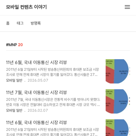
모바일 컨텐츠 이야기
홈
태그
방명록
MNP
20
11년 6월, 국내 이동통신 시장 리뷰
2011년 6월 21일부터 시작된 방송통신위원회의 휴대폰 보조금 시장
조사로 인해 전체 휴대폰 시장이 활기를 잃어갔다. 통신사들은 27만
원을 초과한 보조금을 일체 중단하였고 신규 가입자 및 MNP 시장이
모바일 일반
2026.05.07
다소 침체기에 빠져들게 된다. 그럼에도 불구하고 전략 스마트폰 판매
는 호조를 이어갔다.6월말, 전체 이동통신가입자는 51,750,197명
11년 7월, 국내 이동통신 시장 리뷰
으로 전월대비 3,859명이 감소하였다. 가입자수가 감소한 것은
2011년 7월, 국내 이동통신시장은 전통적 비수기를 벗어나지 못했다.
2004년 8월 이후 7년만에 처음있는 일이다. 이는 6월말을 목표로
번호 이동 시장은 전월대비 감소하였고 전체 휴대폰 시장 규모 역시 전
2G 서비스 종료를 위해 KT가 2G 가입자 정리를 했기 때문이다. KT
월대비 20%가량이 줄어들었다. 연이은 폭우로 인해 유동 인구가 적
모바일 일반
2026.02.07
는 2G 휴대전화 사용자 가운데 요금 미납으로 인한 가입자를 정리하
었고 마케팅 활동이 자유롭지 못했기 때문에 다른 해보다 통신 시장이
기 시작했고 망 감시에 사용하는 업무용 2G 휴대전화도 일괄 해지하
더욱 침체되었다.7월 전월대비 가입자 증가율은 SKT 0.2%, KT
였다. 통신사별 전월대비 증가율은 ..
11년 6월, 국내 이동통신 시장 리뷰
-0.3%, LG U+ 0.3%를 각각 기록하였다. 전체 가입자 비중은
2011년 6월 21일부터 시작된 방송통신위원회의 휴대폰 보조금 시장
SKT 50.83%, KT 31.38%, LG U+ 17.78%로 전월대비 SKT
조사로 인해 전체 휴대폰 시장이 활기를 잃어갔다. 통신사들은 27만
와 LG U+는 증가하였고 KT만 유일하게 감소하였다. 7월 이동통신