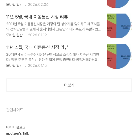
원을 초과한 보조금을 일체 중단하였고 신규 가입자 및 MNP 시장이
모바일 일반
2026.02.06
시장은 'SKT의 반전, LG U+의 강세 지속, KT의 실패'로 요약할 수
다소 침체기에 빠져들게 된다. 그럼에도 불구하고 전략 스마트폰 판매
있다. 전체 이동통신가입자수는 51,778,072명이 되었다.KT는 ..
는 호조를 이어갔다.6월말, 전체 이동통신가입자는 51,750,197명
11년 5월, 국내 이동통신 시장 리뷰
으로 전월대비 3,859명이 감소하였다. 가입자수가 감소한 것은
2011년 5월 이동통신시장은 가정의 달 성수기를 맞이하고 제조사들
2004년 8월 이후 7년만에 처음있는 일이다. 이는 6월말을 목표로
의 전략단말들이 일제히 출시되면서 그동안의 대기수요가 폭발하였
2G 서비스 종료를 위해 KT가 2G 가입자 정리를 했기 때문이다. KT
다. 전체 시장을 리드한 단말은 삼성전자의 '갤럭시 S2'이다. 여기에
모바일 일반
2026.01.19
는 2G 휴대전화 사용자 가운데 요금 미납으로 인한 가입자를 정리하
LG전자의 옵티머스 블랙, 팬택의 베가 레이서, HTC의 센세이션 등
기 시작했고 망 감시에 사용하는 업무용 2G 휴대전화도 일괄 해지하
이 시장에서 좋은 반응을 받았다. 그 동안 소극적인 지출을 하던 통신
였다. 통신사별 전월대비 증가율은 ..
11년 4월, 국내 이동통신 시장 리뷰
사들의 마케팅비용이 일제히 집중되면서 시장에 활기를 더했다. 5월
2011년 4월 이동통신시장은 전체적으로 소강상태가 지속된 시기였
통신사별 전월대비 가입자 증가율은 SKT 0.5%, KT 0.4%, LG
다. 정부 주도로 통신비 인하 작업이 진행 중인데다 공정거래위원회의
U+ 0.5%를 각각 기록하였다. 전체 가입자 비중은 SKT 50.63%,
담합·출고가조작 조사 등이 계속해서 이루어지면서 통신사들의 마케
모바일 일반
2026.01.15
KT 31.69%, LG U+ 17.68%로 전월대비 SKT는 증가, KT는 감
팅 활동이 활발하지 못했기 때문으로 보인다. 제조사들의 전략 단말 출
소, LG U+는 유지하는 모습을 각각 보였다.전체 이동통신가입자수는
시도 4월말에 집중되면서 본격적인 5월 대전의 전초전이 시작되기도
51,754,0..
하였다. 4월 통신사별 가입자의 전월대비 증가율은 SKT 0.3%, KT
더보기
0.2%, LG U+ 0.3%를 각각 기록하였다. 전체 가입자 비중은 SKT
50.60%, KT 31.72%, LG U+ 17.68%로 KT는 전월대비 소폭
감소하였고, LG U+는 소폭 증가하였다. 전체 이동통신가입자수는
51,516,154명이 되었다. 번호 이동 시장에서 SKT와 LGU+는 고객
순 증가세..
관련사이트
네이버 블로그
mobizen's Talk