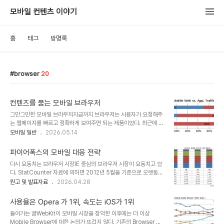
모바일 컨텐츠 이야기
홈
태그
방명록
browser
20
컨텐츠를 품는 모바일 브라우저
그만그만한 모바일 브라우저지금까지 브라우저는 사용자가 요청해주
는 웹페이지를 빠르고 정확하게 보여주면 되는 제품이었다. 최근에 여
러 환경이 바뀌면서 브라우저의 경쟁력도 예전과 달라졌다. WebKit
모바일 일반
2026.05.14
이 천하통일을 하면서 속도에 대한 개선의 여지가 예전만큼 크지 않은
것이다. 이를 만회하기 위해 멀티디바이스 동기화와 클라우드 연동을
파이어폭스의 모바일 대응 전략
하고 있으나 경쟁력을 어필하기에는 다소 부족하다. 브라우저 사업자
다시 요동치는 브라우저 시장IE 중심의 브라우저 시장이 요동치고 있
입장에서 더욱 심각한 문제는 사용자가 컨텐츠를 만나는 접점에서 브
다. StatCounter 자료에 의하면 2012년 5월을 기준으로 오랫동안
라우저가 밀리고 있다는 점이다. 모바일앱 중심의 사용행태는 일시적
1위를 유지해 온 IE는 지속적인 점유율 하락으로 인해 시장 지배력이
원고 및 발표자료
2026.04.28
이지 않고 오히려 점점 심화되고 있다. 브라우저가 앱에게 경쟁력을 잃
약화되고 있음을 확인할 수 있다. 구글의 크롬 브라우저가 32.43%
는 이유는 주소를 입력하고 로그인 한 후에야 볼 수 있는 Pull 방식의
로 시장 점유율 1위를 차지하고 있다. 파이어폭스는 25.55%로 꾸준
정보 소비가 모바일에서 매우 불편하기 때문이다...
사용율은 Opera 가 1위, 속도는 iOS가 1위
한 점유율을 유지하고 있다.IE의 시장 지배력이 낮아지는 것은 모바일
들어가는 글WebKit이 모바일 시장을 장악한 이후에는 더 이상
시장이 커지고 있고 iOS와 안드로이드 등에 IE 제품이 없기 때문이다.
Mobile Browser에 대한 논의가 뜨겁지 않다. 기존의 Browser 업
모바일 브라우저들이 PC 데스크탑과의 동기화를 제공해주면서 모바