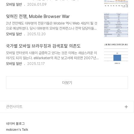
체들도 자체 엔진을 포기하고 WebKit을 이용하는 것으로 사업모델을
모바일 일반
2026.01.09
일에서의 사용 경험이 PC로 전이되는 효과도 발생하고 있다. 현재의
바꾸는 경우도 많다. Widget 솔루션이나 Web Middleware
브라우저 시장에서의 승자가 향후 스마트 TV, 스마트 Car 등과 같은
Platform도 이제는 Webkit이 아닌 제품을 보기 힘들다.사실상 산업
N-Screen ..
잊혀진 전쟁, Mobile Browser War
표준이 된 듯한 WebKit이지만 플랫폼의 성능이나 포팅 수준 등에 의
2년 전만해도 대부분의 전문가들은 Mobile 역시 Web 세상이 될 것
해 성능상의 차이가 많아지고 있다. 또한 한동안 잠잠했던 Broswer
으로 예상하였다. 당시 대부분의 모바일 컨퍼런스나 전략 담당자들은
논의가 html5의 지원 여부, WAC 대응의 이슈로 인해 다시 시작되고
Mobile Web에 대한 대응으로 바뻤으며, 이에 대한 기반이 되는
모바일 일반
2025.12.20
있다. 이러한 변화를 이해하고 Browser 성능을 비교하는데 도움이
Browser에 민감하게 반응을 하였다. 그리고, 이러한 시장의 소란스
되고자 몇몇 보고서의 내용을 공유하고자 한다. 사용율은 Oper..
러움은 Apps Store의 등장으로 인해 조용히 사라져갔다.하지만, 주
국가별 모바일 브라우징과 검색포탈 의존도
요 플레이어(제조사, 이통사, 서비스 업체 등) 입장에서 여전히 모바일
모바일 인터넷의 사용이 급증하고 있다는 것은 이제는 새삼스러운 이
브라우저의 선택과 성능향상은 중요한 이슈이며, 브라우저 개발사들
야기도 되지 않는다. eMarketer의 최근 보고서에 따르면 2007년
은 html5, Web Platform, Widget 등과 맞물리며 소리없는 전쟁
7회에 불과했던 월평균 모바일 인터넷 접속 횟수가 2009년이 되면
모바일 일반
2025.12.17
을 계속하고 있다. 이번 포스팅에서는 간략하게 현재 모바일 브라우저
서 20회로 급증하였다. 접속 횟수와 사용 인구가 늘어나면서 자연스
의 시장 점유율과 현황 등에 알아보도록 하자. 위는 주요 모바일 브라
럽게 트래픽이 급증하고 있다.(참고포스트 : 모바일 브로드밴드를 위
우저 리스트..
해 준비할 것들)Strategy Analytics의 보고서에 의하면 2013년에
더보기
는 전체 Data Traffic의 30%가 모바일 디바이스로부터 발생되며
예상되는 데이터양은 2.2 Exabytes 라고 예측하였다. 이 보고서에
서는 모바일 트래픽은 Video 관련 서비스들에서 대부분 이루어질 것
이라는 일반적인 내용과 달리, 84%가 모바일 브라우징에서 이루어
질 것이라고 하여 눈..
관련사이트
네이버 블로그
mobizen's Talk